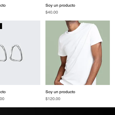
cto
Soy un producto
Precio
$40.00
cto
Soy un producto
io de oferta
Precio
.00
$120.00