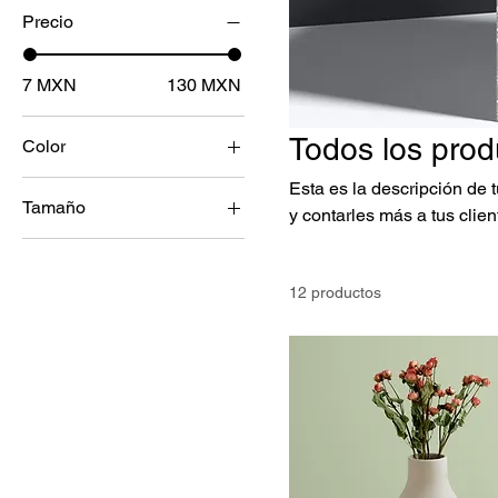
Precio
7 MXN
130 MXN
Todos los prod
Color
Esta es la descripción de 
Tamaño
y contarles más a tus clie
Grande
Mediano
12 productos
One size
Pequeño