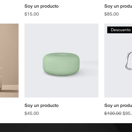
Soy un producto
Soy un produ
Precio
Precio
$15.00
$85.00
Descuento
Soy un producto
Soy un produ
Precio
Precio
Prec
$45.00
$100.00
$95